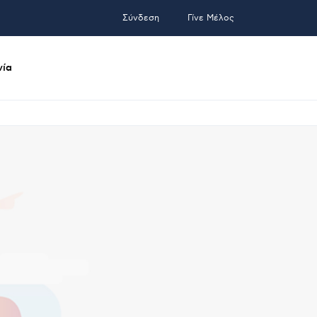
Σύνδεση
Γίνε Μέλος
νία