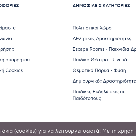
ΟΦΟΡΊΕΣ
ΔΗΜΟΦΙΛΕΊΣ ΚΑΤΗΓΟΡΊΕΣ
είμαστε
Πολιτιστικοί Χώροι
ινωνία
Αθλητικές Δραστηριότητες
χρήσης
Escape Rooms - Παιχνίδια Δ
ική απορρήτου
Παιδικά Θέατρα - Σινεμά
κή Cookies
Θεματικά Πάρκα - Φύση
Δημιουργικές Δραστηριότητε
Παιδικές Εκδηλώσεις σε
Παιδότοπους
άκια (cookies) για να λειτουργεί σωστά! Με τη χρήση 
2024 by Goldensites