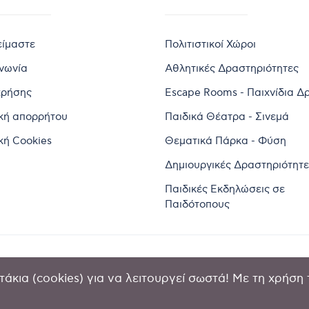
είμαστε
Πολιτιστικοί Χώροι
ινωνία
Αθλητικές Δραστηριότητες
χρήσης
Escape Rooms - Παιχνίδια Δ
ική απορρήτου
Παιδικά Θέατρα - Σινεμά
κή Cookies
Θεματικά Πάρκα - Φύση
Δημιουργικές Δραστηριότητε
Παιδικές Εκδηλώσεις σε
Παιδότοπους
άκια (cookies) για να λειτουργεί σωστά! Με τη χρήση 
2024 by Goldensites