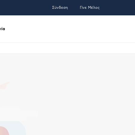
Σύνδεση
Γίνε Μέλος
νία