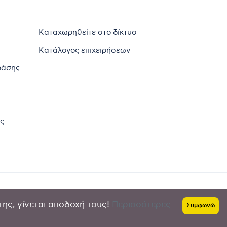
Καταχωρηθείτε στο δίκτυο
Κατάλογος επιχειρήσεων
ράσης
ς
της, γίνεται αποδοχή τους!
Περισσότερες
Πολιτική απορρήτου
-
Όροι χρήσης
Συμφωνώ