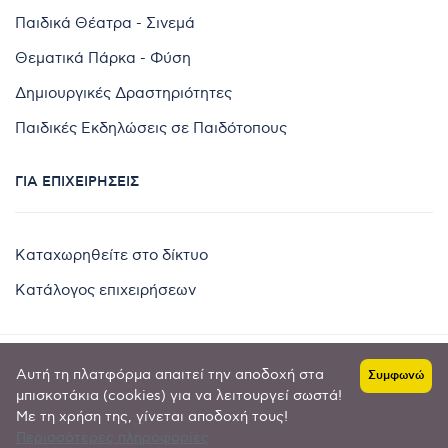
Παιδικά Θέατρα - Σινεμά
Θεματικά Πάρκα - Φύση
Δημιουργικές Δραστηριότητες
Παιδικές Εκδηλώσεις σε Παιδότοπους
ΓΙΑ ΕΠΙΧΕΙΡΉΣΕΙΣ
Καταχωρηθείτε στο δίκτυο
Κατάλογος επιχειρήσεων
Αυτή τη πλατφόρμα απαιτεί την αποδοχή στα
Συμφωνώ
Copyright © 2024 by
μπισκοτάκια (cookies) για να λειτουργεί σωστά!
Με τη χρήση της, γίνεται αποδοχή τους!
Goldensites
Περισσότερες πληροφορίες