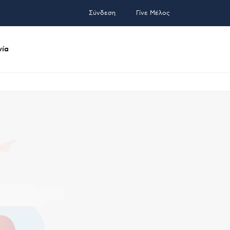
Σύνδεση
Γίνε Μέλος
νία