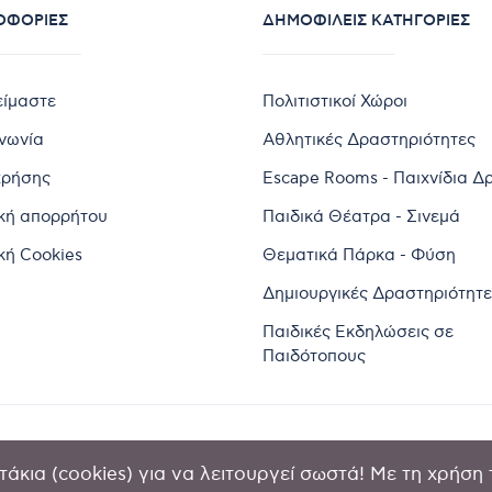
ΟΦΟΡΊΕΣ
ΔΗΜΟΦΙΛΕΊΣ ΚΑΤΗΓΟΡΊΕΣ
είμαστε
Πολιτιστικοί Χώροι
ινωνία
Αθλητικές Δραστηριότητες
χρήσης
Escape Rooms - Παιχνίδια Δ
ική απορρήτου
Παιδικά Θέατρα - Σινεμά
κή Cookies
Θεματικά Πάρκα - Φύση
Δημιουργικές Δραστηριότητε
Παιδικές Εκδηλώσεις σε
Παιδότοπους
άκια (cookies) για να λειτουργεί σωστά! Με τη χρήση 
2024 by Goldensites