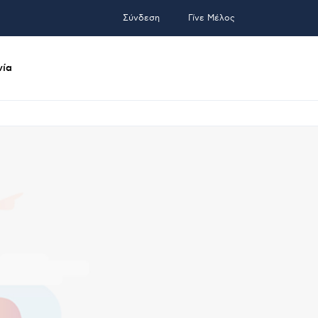
Σύνδεση
Γίνε Μέλος
νία