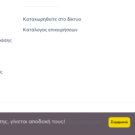
Καταχωρηθείτε στο δίκτυο
Κατάλογος επιχειρήσεων
ράσης
ς
της, γίνεται αποδοχή τους!
Περισσότερες
Πολιτική απορρήτου
-
Όροι χρήσης
Συμφωνώ