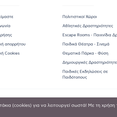
είμαστε
Πολιτιστικοί Χώροι
ινωνία
Αθλητικές Δραστηριότητες
χρήσης
Escape Rooms - Παιχνίδια Δ
ική απορρήτου
Παιδικά Θέατρα - Σινεμά
κή Cookies
Θεματικά Πάρκα - Φύση
Δημιουργικές Δραστηριότητε
Παιδικές Εκδηλώσεις σε
Παιδότοπους
άκια (cookies) για να λειτουργεί σωστά! Με τη χρήση 
2024 by Goldensites