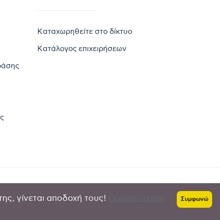
Καταχωρηθείτε στο δίκτυο
Κατάλογος επιχειρήσεων
ράσης
ς
της, γίνεται αποδοχή τους!
Περισσότερες
Πολιτική απορρήτου
-
Όροι χρήσης
Συμφωνώ