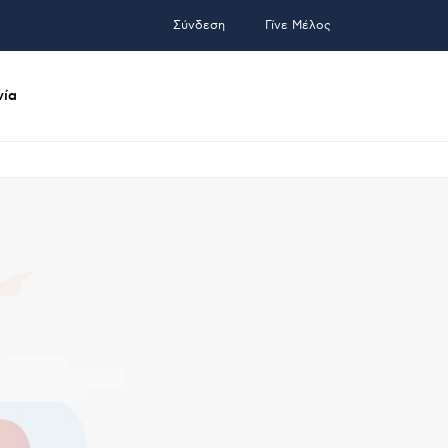
Σύνδεση
Γίνε Μέλος
νία