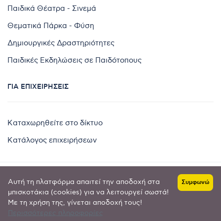
Παιδικά Θέατρα - Σινεμά
Θεματικά Πάρκα - Φύση
Δημιουργικές Δραστηριότητες
Παιδικές Εκδηλώσεις σε Παιδότοπους
ΓΙΑ ΕΠΙΧΕΙΡΉΣΕΙΣ
Καταχωρηθείτε στο δίκτυο
Κατάλογος επιχειρήσεων
Αυτή τη πλατφόρμα απαιτεί την αποδοχή στα
Συμφωνώ
Copyright © 2024 by
μπισκοτάκια (cookies) για να λειτουργεί σωστά!
Με τη χρήση της, γίνεται αποδοχή τους!
Goldensites
Περισσότερες πληροφορίες
Πολιτική απορρήτου
-
Όροι χρήσης