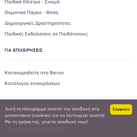
Παιδικά Θέατρα - Σινεμά
Θεματικά Πάρκα - Φύση
Δημιουργικές Δραστηριότητες
Παιδικές Εκδηλώσεις σε Παιδότοπους
ΓΙΑ ΕΠΙΧΕΙΡΉΣΕΙΣ
Καταχωρηθείτε στο δίκτυο
Κατάλογος επιχειρήσεων
Αυτή τη πλατφόρμα απαιτεί την αποδοχή στα
Συμφωνώ
Copyright © 2024 by
μπισκοτάκια (cookies) για να λειτουργεί σωστά!
Με τη χρήση της, γίνεται αποδοχή τους!
Goldensites
Περισσότερες πληροφορίες
Πολιτική απορρήτου
-
Όροι χρήσης